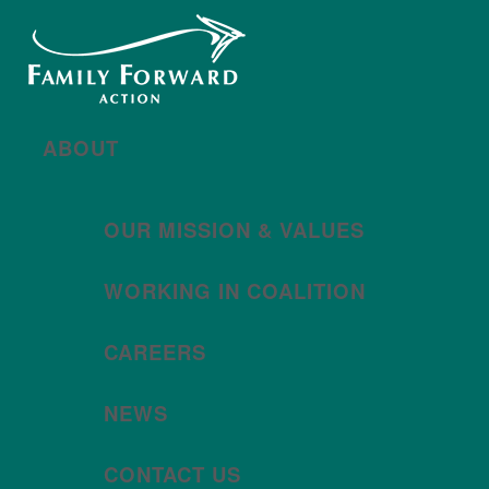
New year, new brand
Año nuevo, imagen
nueva
Read More | Leer Más
Meet
For All Families
Oregon (FAFO)
!
ABOUT
OUR MISSION & VALUES
WORKING IN COALITION
CAREERS
NEWS
CONTACT US